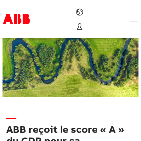
Produits & Services
Industries
Services
A propos
Où acheter
Contactez-nous
Carrières
ABB reçoit le score « A »
du CDP pour sa