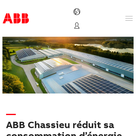
Produits & Services
Industries
Services
A propos
Où acheter
Contactez-nous
Carrières
ABB Chassieu réduit sa
consommation d’énergie