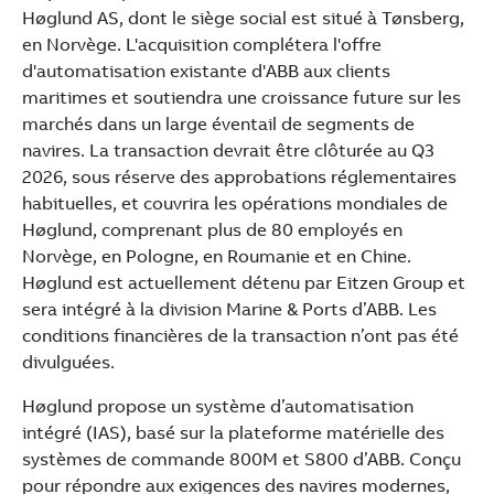
See more products
Høglund AS, dont le siège social est situé à Tønsberg,
Shopping list preview
en Norvège. L'acquisition complétera l'offre
d'automatisation existante d'ABB aux clients
maritimes et soutiendra une croissance future sur les
marchés dans un large éventail de segments de
navires. La transaction devrait être clôturée au Q3
2026, sous réserve des approbations réglementaires
habituelles, et couvrira les opérations mondiales de
Høglund, comprenant plus de 80 employés en
Norvège, en Pologne, en Roumanie et en Chine.
Høglund est actuellement détenu par Eitzen Group et
sera intégré à la division Marine & Ports d’ABB. Les
conditions financières de la transaction n’ont pas été
divulguées.
Høglund propose un système d’automatisation
intégré (IAS), basé sur la plateforme matérielle des
systèmes de commande 800M et S800 d’ABB. Conçu
pour répondre aux exigences des navires modernes,