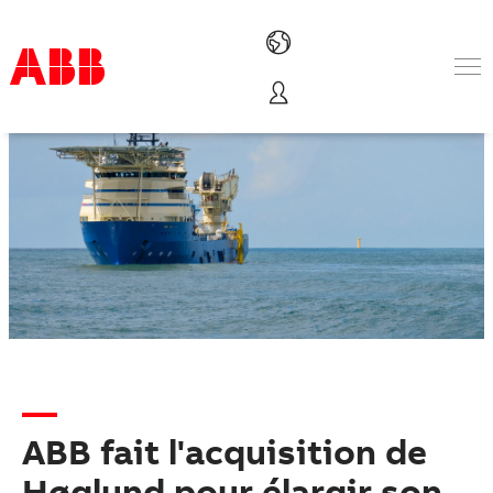
Produits & Services
Industries
Services
A propos
Où acheter
Contactez-nous
Carrières
ABB fait l'acquisition de
Høglund pour élargir son