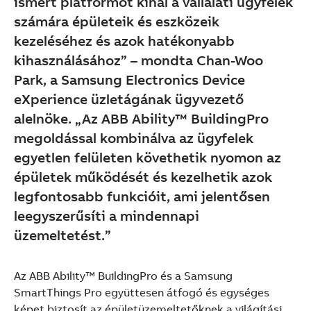
ismert platformot kínál a vállalati ügyfelek
számára épületeik és eszközeik
kezeléséhez és azok hatékonyabb
kihasználásához” – mondta Chan-Woo
Park, a Samsung Electronics Device
eXperience üzletágának ügyvezető
alelnöke. „Az ABB Ability™ BuildingPro
megoldással kombinálva az ügyfelek
egyetlen felületen követhetik nyomon az
épületek működését és kezelhetik azok
legfontosabb funkcióit, ami jelentősen
leegyszerűsíti a mindennapi
üzemeltetést.”
Az ABB Ability™ BuildingPro és a Samsung
SmartThings Pro együttesen átfogó és egységes
képet biztosít az épületüzemeltetőknek a világítási,