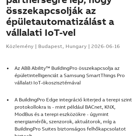
összekapcsolják az
épületautomatizálást a
vállalati IoT-vel
Közlemény
|
Budapest, Hungary
|
2026-06-16
Az ABB Ability™ BuildingPro összekapcsolja az
épületintelligenciát a Samsung SmartThings Pro
vállalati IoT-ökoszisztémával
A BuildingPro Edge integráció kiterjed a terepi szint
protokollokra is - mint például BACnet, KNX,
ModBus és a terepi eszközökre - úgymint
energiamérők, szenzorok, aktuátorok, míg a
Suggestions
BuildingPro Suites biztonságos felhőkapcsolatot
Products