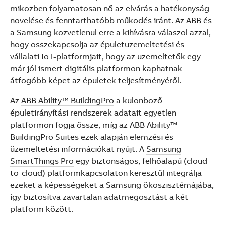
miközben folyamatosan nő az elvárás a hatékonyság
növelése és fenntarthatóbb működés iránt. Az ABB és
a Samsung közvetlenül erre a kihívásra válaszol azzal,
hogy összekapcsolja az épületüzemeltetési és
vállalati IoT-platformjait, hogy az üzemeltetők egy
már jól ismert digitális platformon kaphatnak
átfogóbb képet az épületek teljesítményéről.
Az
ABB Ability™ BuildingPro
a különböző
épületirányítási rendszerek adatait egyetlen
platformon fogja össze, míg az ABB Ability™
BuildingPro Suites ezek alapján elemzési és
üzemeltetési információkat nyújt. A
Samsung
SmartThings Pro
egy biztonságos, felhőalapú (cloud-
to-cloud) platformkapcsolaton keresztül integrálja
ezeket a képességeket a Samsung ökoszisztémájába,
így biztosítva zavartalan adatmegosztást a két
platform között.