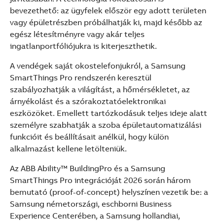
bevezethető: az ügyfelek először egy adott területen
vagy épületrészben próbálhatják ki, majd később az
egész létesítményre vagy akár teljes
ingatlanportfóliójukra is kiterjeszthetik.
A vendégek saját okostelefonjukról, a Samsung
SmartThings Pro rendszerén keresztül
szabályozhatják a világítást, a hőmérsékletet, az
árnyékolást és a szórakoztatóelektronikai
eszközöket. Emellett tartózkodásuk teljes ideje alatt
személyre szabhatják a szoba épületautomatizálási
funkcióit és beállításait anélkül, hogy külön
alkalmazást kellene letölteniük.
Az ABB Ability™ BuildingPro és a Samsung
SmartThings Pro integrációját 2026 során három
bemutató (proof-of-concept) helyszínen vezetik be: a
Samsung németországi, eschborni Business
Experience Centerében, a Samsung hollandiai,