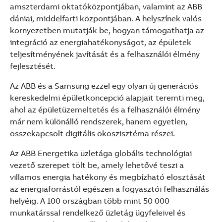
amszterdami oktatóközpontjában, valamint az ABB
dániai, middelfarti központjában. A helyszínek valós
környezetben mutatják be, hogyan támogathatja az
integráció az energiahatékonyságot, az épületek
teljesítményének javítását és a felhasználói élmény
fejlesztését.
Az ABB és a Samsung ezzel egy olyan új generációs
kereskedelmi épületkoncepció alapjait teremti meg,
ahol az épületüzemeltetés és a felhasználói élmény
már nem különálló rendszerek, hanem egyetlen,
összekapcsolt digitális ökoszisztéma részei.
Az ABB Energetika üzletága globális technológiai
vezető szerepet tölt be, amely lehetővé teszi a
villamos energia hatékony és megbízható elosztását
az energiaforrástól egészen a fogyasztói felhasználás
helyéig. A 100 országban több mint 50 000
munkatárssal rendelkező üzletág ügyfeleivel és