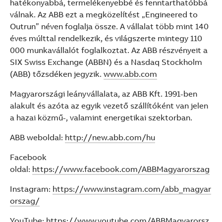
hatékonyabbá, termelékenyebbé és fenntarthatóbbá
válnak. Az ABB ezt a megközelítést „Engineered to
Outrun” néven foglalja össze. A vállalat több mint 140
éves múlttal rendelkezik, és világszerte mintegy 110
000 munkavállalót foglalkoztat. Az ABB részvényeit a
SIX Swiss Exchange (ABBN) és a Nasdaq Stockholm
(ABB) tőzsdéken jegyzik.
www.abb.com
Magyarországi leányvállalata, az ABB Kft. 1991-ben
alakult és azóta az egyik vezető szállítóként van jelen
a hazai közmű-, valamint energetikai szektorban.
ABB weboldal:
http://new.abb.com/hu
Facebook
oldal:
https://www.facebook.com/ABBMagyarorszag
Instagram:
https://www.instagram.com/abb_magyar
orszag/
YouTube:
https://www.youtube.com/ABBMagyarorsz