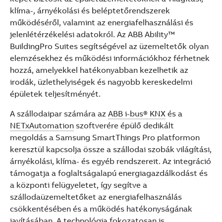
klíma-, árnyékolási és beléptetőrendszerek
működéséről, valamint az energiafelhasználási és
jelenlétérzékelési adatokról. Az ABB Ability™
BuildingPro Suites segítségével az üzemeltetők olyan
elemzésekhez és működési információkhoz férhetnek
hozzá, amelyekkel hatékonyabban kezelhetik az
irodák, üzlethelyiségek és nagyobb kereskedelmi
épületek teljesítményét.
A szállodaipar számára az
ABB i-bus® KNX
és a
NETxAutomation
szoftverére épülő dedikált
megoldás a Samsung SmartThings Pro platformon
keresztül kapcsolja össze a szállodai szobák világítási,
árnyékolási, klíma- és egyéb rendszereit. Az integráció
támogatja a foglaltságalapú energiagazdálkodást és
a központi felügyeletet, így segítve a
szállodaüzemeltetőket az energiafelhasználás
csökkentésében és a működés hatékonyságának
javításában. A technológia fokozatosan is