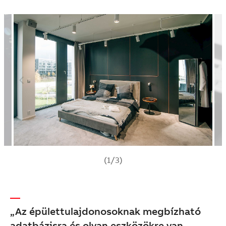
(1/3)
„Az épülettulajdonosoknak megbízható
adatbázisra és olyan eszközökre van