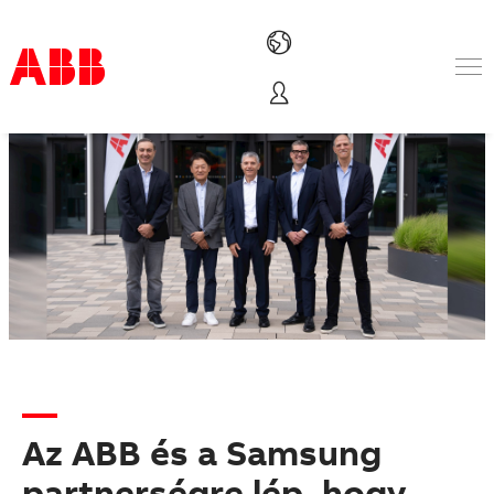
Termékek & megoldások
Iparágak
Szolgáltatások
Rólunk
Hol vásárolható meg
Kapcsolatfelvétel
Karrier
Az ABB és a Samsung
partnerségre lép, hogy