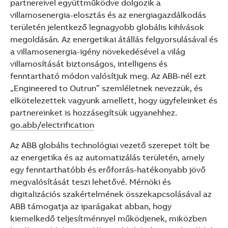
partnereivel együttműködve dolgozik a
villamosenergia-elosztás és az energiagazdálkodás
területén jelentkező legnagyobb globális kihívások
megoldásán. Az energetikai átállás felgyorsulásával és
a villamosenergia-igény növekedésével a világ
villamosítását biztonságos, intelligens és
fenntartható módon valósítjuk meg. Az ABB-nél ezt
„Engineered to Outrun” szemléletnek nevezzük, és
elkötelezettek vagyunk amellett, hogy ügyfeleinket és
partnereinket is hozzásegítsük ugyanehhez.
go.abb/electrification
Az ABB globális technológiai vezető szerepet tölt be
az energetika és az automatizálás területén, amely
egy fenntarthatóbb és erőforrás-hatékonyabb jövő
megvalósítását teszi lehetővé. Mérnöki és
digitalizációs szakértelmének összekapcsolásával az
ABB támogatja az iparágakat abban, hogy
kiemelkedő teljesítménnyel működjenek, miközben