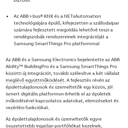
biztosít
See more products
Shopping list preview
Az ABB i-bus® KNX és a NETxAutomation
technológiájára épülő, kifejezetten a szállodaipar
számára fejlesztett megoldás lehetővé teszi a
vendégszobák rendszereinek integrációját a
Samsung SmartThings Pro platformmal
Az ABB és a Samsung Electronics bejelentette az ABB
Ability™ BuildingPro és a Samsung SmartThings Pro
közötti új integrációt, tovább szélesítve a két vállalat
meglévő együttműködését
. A fejlesztés révén az
épülettulajdonosok és üzemeltetők egy közös, jól
ismert digitális platformon érhetik el az épületek
működésével kapcsolatos adatokat, elemzéseket és
vezérlési funkciókat.
Az épülettulajdonosok és üzemeltetők egyre
összetettebb ingatlan portfóliókat kezelnek,