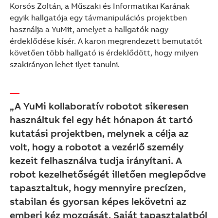
Korsós Zoltán, a Műszaki és Informatikai Karának
egyik hallgatója egy távmanipulációs projektben
használja a YuMit, amelyet a hallgatók nagy
érdeklődése kísér. A karon megrendezett bemutatót
követően több hallgató is érdeklődött, hogy milyen
szakirányon lehet ilyet tanulni.
„A YuMi kollaboratív robotot sikeresen
használtuk fel egy hét hónapon át tartó
kutatási projektben, melynek a célja az
volt, hogy a robotot a vezérlő személy
kezeit felhasználva tudja irányítani. A
robot kezelhetőségét illetően meglepődve
tapasztaltuk, hogy mennyire precízen,
stabilan és gyorsan képes lekövetni az
emberi kéz mozgását. Saját tapasztalatból