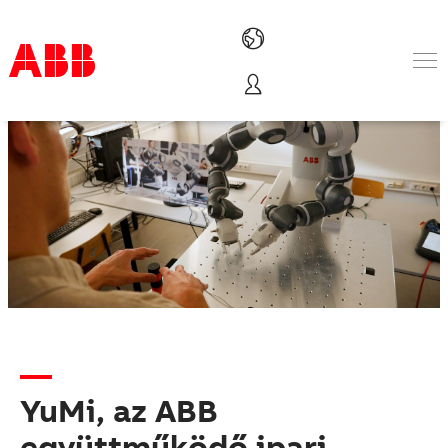
Termékek & megoldások
Iparágak
Szolgáltatások
Rólunk
Hol vásárolható meg
Kapcsolatfelvétel
Karrier
YuMi, az ABB
együttműködő ipari