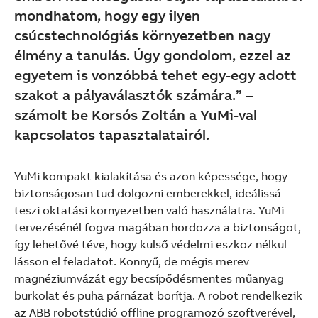
mondhatom, hogy egy ilyen
csúcstechnológiás környezetben nagy
élmény a tanulás. Úgy gondolom, ezzel az
egyetem is vonzóbbá tehet egy-egy adott
szakot a pályaválasztók számára.” –
számolt be Korsós Zoltán a YuMi-val
kapcsolatos tapasztalatairól.
YuMi kompakt kialakítása és azon képessége, hogy
biztonságosan tud dolgozni emberekkel, ideálissá
teszi oktatási környezetben való használatra. YuMi
tervezésénél fogva magában hordozza a biztonságot,
így lehetővé téve, hogy külső védelmi eszköz nélkül
lásson el feladatot. Könnyű, de mégis merev
magnéziumvázát egy becsípődésmentes műanyag
burkolat és puha párnázat borítja. A robot rendelkezik
az ABB robotstúdió offline programozó szoftverével,