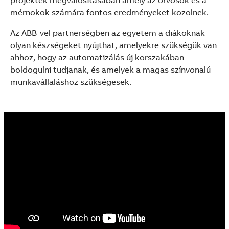
projektek megvalósításában amely az orvosok és a
See more products
mérnökök számára fontos eredményeket közölnek.
Shopping list preview
Az ABB-vel partnerségben az egyetem a diákoknak
olyan készségeket nyújthat, amelyekre szükségük van
ahhoz, hogy az automatizálás új korszakában
boldogulni tudjanak, és amelyek a magas színvonalú
munkavállaláshoz szükségesek.