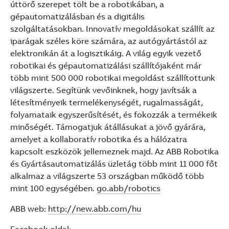
úttörő szerepet tölt be a robotikában, a
gépautomatizálásban és a digitális
szolgáltatásokban. Innovatív megoldásokat szállít az
iparágak széles köre számára, az autógyártástól az
elektronikán át a logisztikáig. A világ egyik vezető
robotikai és gépautomatizálási szállítójaként már
több mint 500 000 robotikai megoldást szállítottunk
világszerte. Segítünk vevőinknek, hogy javítsák a
létesítményeik termelékenységét, rugalmasságát,
folyamataik egyszerűsítését, és fokozzák a termékeik
minőségét. Támogatjuk átállásukat a jövő gyárára,
amelyet a kollaboratív robotika és a hálózatra
kapcsolt eszközök jellemeznek majd. Az ABB Robotika
és Gyártásautomatizálás üzletág több mint 11 000 főt
alkalmaz a világszerte 53 országban működő több
mint 100 egységében.
go.abb/robotics
ABB web:
http://new.abb.com/hu