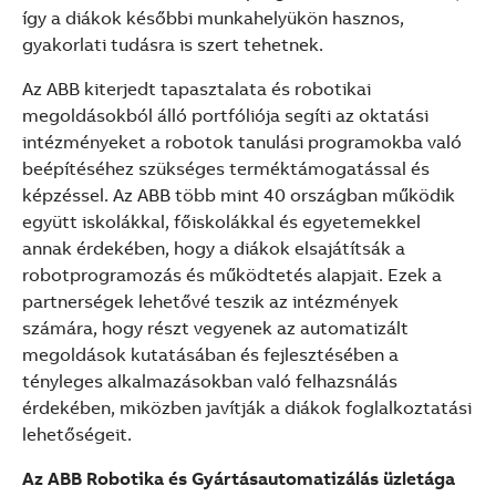
így a diákok későbbi munkahelyükön hasznos,
gyakorlati tudásra is szert tehetnek.
Az ABB kiterjedt tapasztalata és robotikai
megoldásokból álló portfóliója segíti az oktatási
intézményeket a robotok tanulási programokba való
beépítéséhez szükséges terméktámogatással és
képzéssel. Az ABB több mint 40 országban működik
együtt iskolákkal, főiskolákkal és egyetemekkel
annak érdekében, hogy a diákok elsajátítsák a
robotprogramozás és működtetés alapjait. Ezek a
partnerségek lehetővé teszik az intézmények
számára, hogy részt vegyenek az automatizált
megoldások kutatásában és fejlesztésében a
tényleges alkalmazásokban való felhazsnálás
érdekében, miközben javítják a diákok foglalkoztatási
lehetőségeit.
Az ABB Robotika és Gyártásautomatizálás üzletága