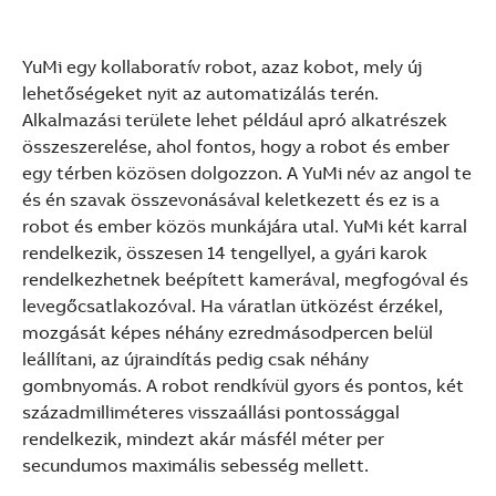
YuMi egy kollaboratív robot, azaz kobot, mely új
lehetőségeket nyit az automatizálás terén.
Alkalmazási területe lehet például apró alkatrészek
összeszerelése, ahol fontos, hogy a robot és ember
egy térben közösen dolgozzon. A YuMi név az angol te
és én szavak összevonásával keletkezett és ez is a
robot és ember közös munkájára utal. YuMi két karral
rendelkezik, összesen 14 tengellyel, a gyári karok
rendelkezhetnek beépített kamerával, megfogóval és
levegőcsatlakozóval. Ha váratlan ütközést érzékel,
mozgását képes néhány ezredmásodpercen belül
leállítani, az újraindítás pedig csak néhány
gombnyomás. A robot rendkívül gyors és pontos, két
századmilliméteres visszaállási pontossággal
rendelkezik, mindezt akár másfél méter per
secundumos maximális sebesség mellett.