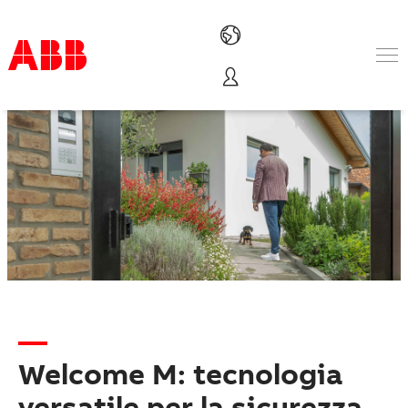
Prodotti e Soluzioni
Industrie e Utility
Service
Chi siamo
Dove acquistare
Contattaci
Lavorare in ABB
​Welcome M: tecnologia
versatile per la sicurezza