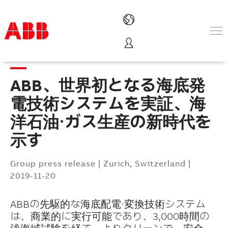
Products & Solutions
Industries
ABB、世界初となる海底発
Services
About us
電技術システムを実証、海
Where to buy
洋石油・ガス生産の新時代を
Contact us
示す
Careers
Group press release
|
Zurich, Switzerland
|
2019-11-20
ABBの先駆的な海底配電・変換技術システム
は、商業的に実行可能であり、3,000時間の