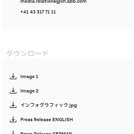
media.relations@ch.abb.com
+41 43 317 71 11
ダウンロード
Image 1
Image 2
インフォグラフィック.jpg
Press Release ENGLISH
Press Release GERMAN