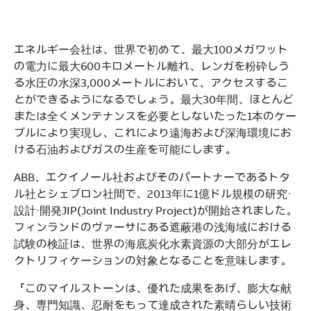
See more products
Shopping list preview
エネルギー会社は、世界で初めて、最大100メガワット
の電力に最大600キロメートル離れ、レンガを粉砕しう
る水圧の水深3,000メートルにおいて、アクセスするこ
とができるようになるでしょう。最大30年間、ほとんど
または全くメンテナンスを必要としないたった1本のケー
ブルにより実現し、これにより遠海および深海環境にお
ける石油およびガスの生産を可能にします。
ABB、エクイノール社およびそのパートナーであるトタ
ル社とシェブロン社間で、2013年に1億ドル規模の研究・
設計・開発JIP(Joint Industry Project)が開始されました。
フィンランドのヴァーサにある遮蔽港の浅海域における
試験の検証は、世界の海底炭化水素資源の大部分がエレ
クトリフィケーションの対象となることを意味します。
「このマイルストーンは、優れた成果をあげ、膨大な献
身、専門知識、忍耐をもって達成された素晴らしい技術