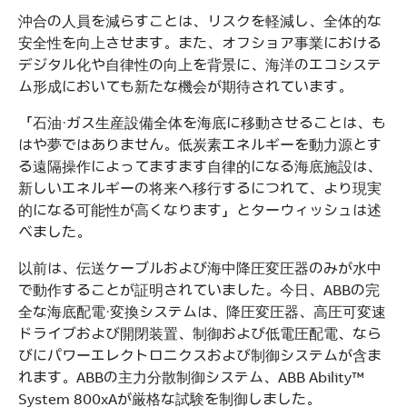
沖合の人員を減らすことは、リスクを軽減し、全体的な
安全性を向上させます。また、オフショア事業における
デジタル化や自律性の向上を背景に、海洋のエコシステ
ム形成においても新たな機会が期待されています。
「石油・ガス生産設備全体を海底に移動させることは、も
はや夢ではありません。低炭素エネルギーを動力源とす
る遠隔操作によってますます自律的になる海底施設は、
新しいエネルギーの将来へ移行するにつれて、より現実
的になる可能性が高くなります」とターウィッシュは述
べました。
以前は、伝送ケーブルおよび海中降圧変圧器のみが水中
で動作することが証明されていました。今日、ABBの完
全な海底配電・変換システムは、降圧変圧器、高圧可変速
ドライブおよび開閉装置、制御および低電圧配電、なら
びにパワーエレクトロニクスおよび制御システムが含ま
れます。ABBの主力分散制御システム、ABB Ability™
System 800xAが厳格な試験を制御しました。