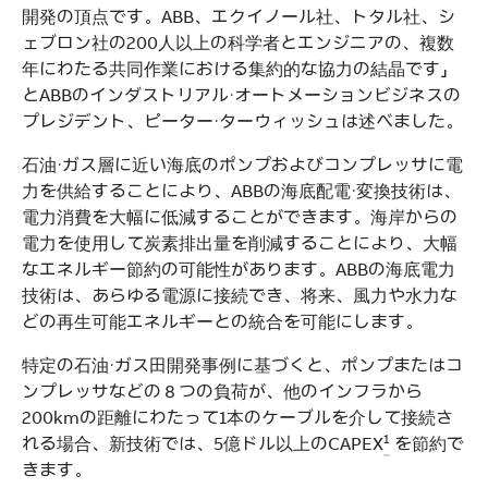
開発の頂点です。ABB、エクイノール社、トタル社、シ
ェブロン社の200人以上の科学者とエンジニアの、複数
年にわたる共同作業における集約的な協力の結晶です」
とABBのインダストリアル・オートメーションビジネスの
プレジデント、ピーター・ターウィッシュは述べました。
石油・ガス層に近い海底のポンプおよびコンプレッサに電
力を供給することにより、ABBの海底配電・変換技術は、
電力消費を大幅に低減することができます。海岸からの
電力を使用して炭素排出量を削減することにより、大幅
なエネルギー節約の可能性があります。ABBの海底電力
技術は、あらゆる電源に接続でき、将来、風力や水力な
どの再生可能エネルギーとの統合を可能にします。
特定の石油・ガス田開発事例に基づくと、ポンプまたはコ
ンプレッサなどの８つの負荷が、他のインフラから
200kmの距離にわたって1本のケーブルを介して接続さ
1
れる場合、新技術では、5億ドル以上のCAPEX
を節約で
きます。