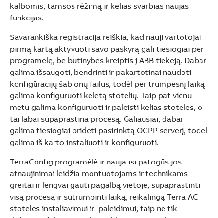
kalbomis, tamsos rėžimą ir kelias svarbias naujas
funkcijas.
Savarankiška registracija reiškia, kad nauji vartotojai
pirmą kartą aktyvuoti savo paskyrą gali tiesiogiai per
programėlę, be būtinybės kreiptis į ABB tiekėją. Dabar
galima išsaugoti, bendrinti ir pakartotinai naudoti
konfigūracijų šablonų failus, todėl per trumpesnį laiką
galima konfigūruoti keletą stotelių. Taip pat vienu
metu galima konfigūruoti ir paleisti kelias stoteles, o
tai labai supaprastina procesą. Galiausiai, dabar
galima tiesiogiai pridėti pasirinktą OCPP serverį, todėl
galima iš karto instaliuoti ir konfigūruoti.
TerraConfig programėlė ir naujausi patogūs jos
atnaujinimai leidžia montuotojams ir technikams
greitai ir lengvai gauti pagalbą vietoje, supaprastinti
visą procesą ir sutrumpinti laiką, reikalingą Terra AC
stotelės instaliavimui ir paleidimui, taip ne tik