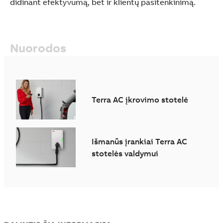
didinant efektyvumą, bet ir klientų pasitenkinimą.
Nuorodos
Terra AC įkrovimo stotelė
Išmanūs įrankiai Terra AC
stotelės valdymui