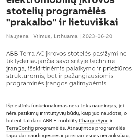
stotelių programėlės
"prakalbo" ir lietuviškai
Naujiena
|
Vilnius, Lithuania
|
2023-06-20
ABB Terra AC įkrovos stotelės pasižymi ne
tik lyderiaujančia savo srityje technine
įranga, išskirtinėmis palaikymo ir priežiūros
struktūromis, bet ir pažangiausiomis
programinės įrangos galimybėmis.
Išplėstinis funkcionalumas nėra toks naudingas, jei
nėra patikimų ir intuityvių būdų, kaip juo naudotis, o
būtent tai daro ABB E-mobility
ChargerSync
ir
Suggestions
TerraConfig
programėlės. Atnaujintos programėlės
Products
tapo dar naudingesnės ir prieinamesnės nei anksčiau,