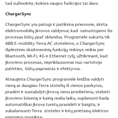
See more products
tad sužinokite, kokios naujos funkcijos tai daro.
Shopping list preview
ChargerSync
ChargerSync yra patogi ir patikima priemonė, skirta
elektromobilių įkrovos valdymui, kad vairuotojams šis
procesas būtų ypač sklandus. Programėlė sukurta tik
ABB E-mobility Terra AC stotelėms, o ChargerSync
išplėstinis skaitmeninių funkcijų rinkinys veikia per
Bluetooth, Wi-Fi, 4G ir Ethernet ryšį, užtikrinant, kad
įkrovimo procesas, nepriklausomai nuo vartotojo
patirties, būtų paprastas ir efektyvus.
Atnaujinta ChargerSync programėlė leidžia valdyti
vieną ar daugiau Terra stotelių iš vienos paskyros,
pradėti ir sustabdyti įkrovą vienu prisilietimu, stebėti
įkrovimo būseną ir kainą realiu laiku, suplanuoti kada
automatiškai įkrova turėtų prasidėti ir baigtis, ir
subalansuoti Terra stotelės ir kitų prietaisų elektros
energijos poreikius.