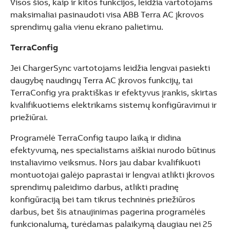
Visos šios, kaip ir kitos funkcijos, leidžia vartotojams
maksimaliai pasinaudoti visa ABB Terra AC įkrovos
sprendimų galia vienu ekrano palietimu.
TerraConfig
Jei ChargerSync vartotojams leidžia lengvai pasiekti
daugybę naudingų Terra AC įkrovos funkcijų, tai
TerraConfig yra praktiškas ir efektyvus įrankis, skirtas
kvalifikuotiems elektrikams sistemų konfigūravimui ir
priežiūrai.
Programėlė TerraConfig taupo laiką ir didina
efektyvumą, nes specialistams aiškiai nurodo būtinus
instaliavimo veiksmus. Nors jau dabar kvalifikuoti
montuotojai galėjo paprastai ir lengvai atlikti įkrovos
sprendimų paleidimo darbus, atlikti pradinę
konfigūraciją bei tam tikrus techninės priežiūros
darbus, bet šis atnaujinimas pagerina programėlės
funkcionalumą, turėdamas palaikymą daugiau nei 25