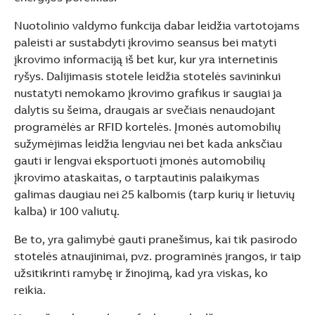
Nuotolinio valdymo funkcija dabar leidžia vartotojams
paleisti ar sustabdyti įkrovimo seansus bei matyti
įkrovimo informaciją iš bet kur, kur yra internetinis
ryšys. Dalijimasis stotele leidžia stotelės savininkui
nustatyti nemokamo įkrovimo grafikus ir saugiai ja
dalytis su šeima, draugais ar svečiais nenaudojant
programėlės ar RFID kortelės. Įmonės automobilių
sužymėjimas leidžia lengviau nei bet kada anksčiau
gauti ir lengvai eksportuoti įmonės automobilių
įkrovimo ataskaitas, o tarptautinis palaikymas
galimas daugiau nei 25 kalbomis (tarp kurių ir lietuvių
kalba) ir 100 valiutų.
Be to, yra galimybė gauti pranešimus, kai tik pasirodo
stotelės atnaujinimai, pvz. programinės įrangos, ir taip
užsitikrinti ramybę ir žinojimą, kad yra viskas, ko
reikia.