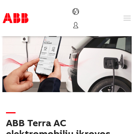
Produktai ir sprendimai
Pramonės šakos
Paslaugos
Apie ABB
Where to buy
Susisiekite
Karjera
ABB Terra AC
elektromobilių įkrovos