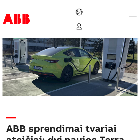
Produktai ir sprendimai
Pramonės šakos
Paslaugos
Apie ABB
Where to buy
Susisiekite
Karjera
ABB sprendimai tvariai
ateičiai: dvi naujos Terra