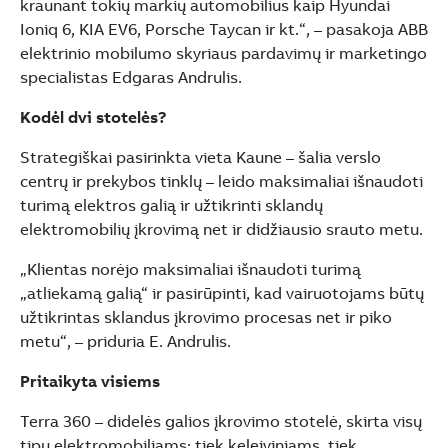
kraunant tokių markių automobilius kaip Hyundai
Ioniq 6, KIA EV6, Porsche Taycan ir kt.“, – pasakoja ABB
elektrinio mobilumo skyriaus pardavimų ir marketingo
specialistas Edgaras Andrulis.
Kodėl dvi stotelės?
Strategiškai pasirinkta vieta Kaune – šalia verslo
centrų ir prekybos tinklų – leido maksimaliai išnaudoti
turimą elektros galią ir užtikrinti sklandų
elektromobilių įkrovimą net ir didžiausio srauto metu.
„Klientas norėjo maksimaliai išnaudoti turimą
„atliekamą galią“ ir pasirūpinti, kad vairuotojams būtų
užtikrintas sklandus įkrovimo procesas net ir piko
metu“, – priduria E. Andrulis.
Pritaikyta visiems
Terra 360 – didelės galios įkrovimo stotelė, skirta visų
tipų elektromobiliams: tiek keleiviniams, tiek