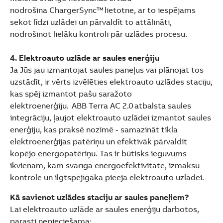
nodrošina ChargerSync™ lietotne, ar to iespējams
sekot līdzi uzlādei un pārvaldīt to attālināti,
nodrošinot lielāku kontroli pār uzlādes procesu.
4. Elektroauto uzlāde ar saules enerģiju
Ja Jūs jau izmantojat saules paneļus vai plānojat tos
uzstādīt, ir vērts izvēlēties elektroauto uzlādes staciju,
kas spēj izmantot pašu saražoto
elektroenerģiju. ABB Terra AC 2.0 atbalsta saules
integrāciju, ļaujot elektroauto uzlādei izmantot saules
enerģiju, kas praksē nozīmē - samazināt tīkla
elektroenerģijas patēriņu un efektīvāk pārvaldīt
kopējo energopatēriņu. Tas ir būtisks ieguvums
ikvienam, kam svarīga energoefektivitāte, izmaksu
kontrole un ilgtspējīgāka pieeja elektroauto uzlādei.
Kā savienot uzlādes staciju ar saules paneļiem?
Lai elektroauto uzlāde ar saules enerģiju darbotos,
parasti nepieciešama: