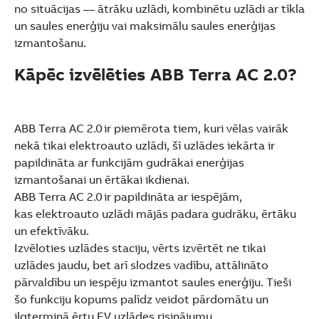
no situācijas — ātrāku uzlādi, kombinētu uzlādi ar tīkla
un saules enerģiju vai maksimālu saules enerģijas
izmantošanu.
Kāpēc izvēlēties ABB Terra AC 2.0?
ABB Terra AC 2.0 ir piemērota tiem, kuri vēlas vairāk
nekā tikai elektroauto uzlādi, šī uzlādes iekārta ir
papildināta ar funkcijām gudrākai enerģijas
izmantošanai un ērtākai ikdienai.
ABB Terra AC 2.0 ir papildināta ar iespējām,
kas elektroauto uzlādi mājās padara gudrāku, ērtāku
un efektīvāku.
Izvēloties uzlādes staciju, vērts izvērtēt ne tikai
uzlādes jaudu, bet arī slodzes vadību, attālināto
pārvaldību un iespēju izmantot saules enerģiju. Tieši
šo funkciju kopums palīdz veidot pārdomātu un
ilgtermiņā ērtu EV uzlādes risinājumu.