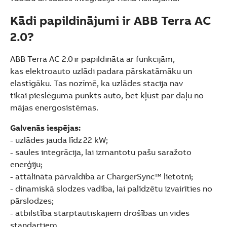
See more products
Shopping list preview
Kādi papildinājumi ir ABB Terra AC
2.0?
ABB Terra AC 2.0 ir papildināta ar funkcijām,
kas elektroauto uzlādi padara pārskatāmāku un
elastīgāku. Tas nozīmē, ka uzlādes stacija nav
tikai pieslēguma punkts auto, bet kļūst par daļu no
mājas energosistēmas.
Galvenās iespējas:
- uzlādes jauda līdz 22 kW;
- saules integrācija, lai izmantotu pašu saražoto
enerģiju;
- attālināta pārvaldība ar ChargerSync™ lietotni;
- dinamiskā slodzes vadība, lai palīdzētu izvairīties no
pārslodzes;
- atbilstība starptautiskajiem drošības un vides
standartiem.