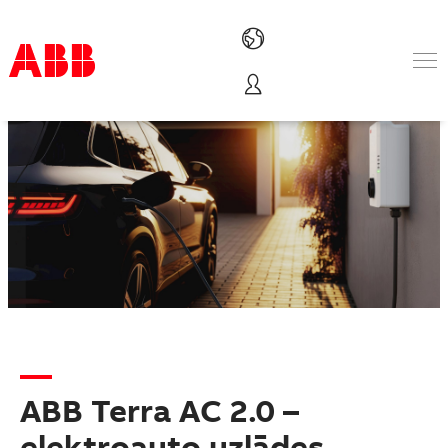
Products & Solutions
Industries
Services
About us
Where to buy
Contact us
Careers
ABB Terra AC 2.0 –
elektroauto uzlādes