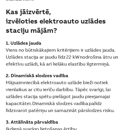
Kas jāizvērtē,
izvēloties elektroauto uzlādes
staciju mājām?
1. Uzlādes jauda
Viens no būtiskākajiem kritērijiem ir uzlādes jauda.
Uzlādes stacija ar jaudu līdz 22 kW nodrošina ātru un
efektīvu uzlādi, kā arī lielāku elastību ilgtermiņā.
2. Dinamiskā slodzes vadība
Mājsaimniecībā elektroauto uzlāde bieži notiek
vienlaikus ar citu ierīču darbību. Tāpēc svarīgi, lai
uzlādes stacija spētu pielāgot jaudu pieejamajai
kapacitātei. Dinamiskā slodzes vadība palīdz
līdzsvarot patēriņu un samazināt pārslodzes risku.
3. Attālināta pārvaldība
Ikdienā svarīgo lietošanas ērtību