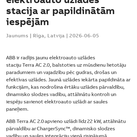
stacija ar papildinātām
iespējām
Jaunums
|
Rīga, Latvija
|
2026-06-05
ABB ir radījis jaunu elektroauto uzlādes
staciju Terra AC 2.0, balstoties uz mūsdienu lietotāju
paradumiem un vajadzību pēc gudras, drošas un
efektīvas uzlādes. Jaunā uzlādes iekārta papildināta ar
funkcijām, kas nodrošina ērtāku uzlādes pārvaldību,
dinamisko slodzes vadību, attālinātu kontroli un
iespēju savienot elektroauto uzlādi ar saules
paneļiem.
ABB Terra AC 2.0 apvieno uzlādi līdz 22 kW, attālinātu
Suggestions
pārvaldību ar ChargerSync™, dinamisko slodzes
Products
vadību un saules integrāciju vienā risinājumā.