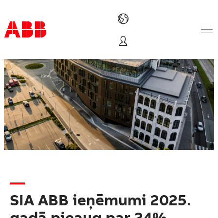
Products & Solutions
Industries
Services
About us
Where to buy
Contact us
Careers
SIA ABB ieņēmumi 2025.
gadā pieaug par 24%,