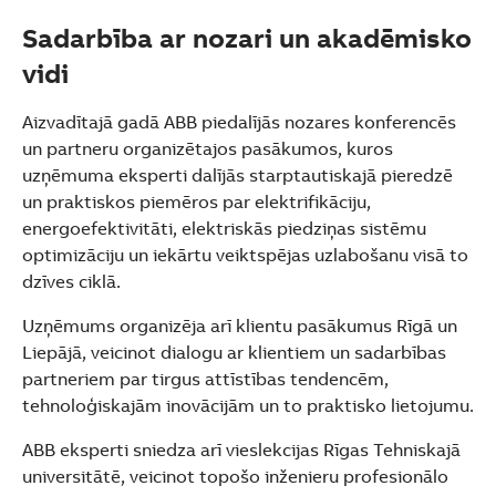
Sadarbība ar nozari un akadēmisko
vidi
Aizvadītajā gadā ABB piedalījās nozares konferencēs
un partneru organizētajos pasākumos, kuros
uzņēmuma eksperti dalījās starptautiskajā pieredzē
un praktiskos piemēros par elektrifikāciju,
energoefektivitāti, elektriskās piedziņas sistēmu
optimizāciju un iekārtu veiktspējas uzlabošanu visā to
dzīves ciklā.
Uzņēmums organizēja arī klientu pasākumus Rīgā un
Liepājā, veicinot dialogu ar klientiem un sadarbības
partneriem par tirgus attīstības tendencēm,
tehnoloģiskajām inovācijām un to praktisko lietojumu.
ABB eksperti sniedza arī vieslekcijas Rīgas Tehniskajā
universitātē, veicinot topošo inženieru profesionālo