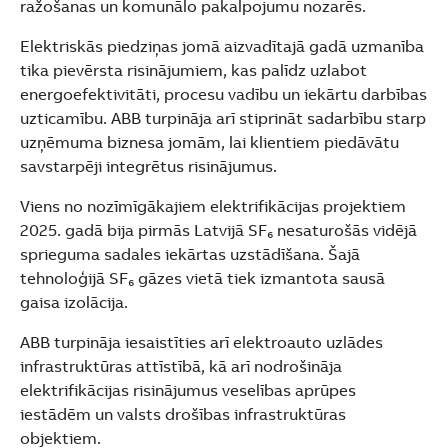
ražošanas un komunālo pakalpojumu nozarēs.
Elektriskās piedziņas jomā aizvadītajā gadā uzmanība
tika pievērsta risinājumiem, kas palīdz uzlabot
energoefektivitāti, procesu vadību un iekārtu darbības
uzticamību. ABB turpināja arī stiprināt sadarbību starp
uzņēmuma biznesa jomām, lai klientiem piedāvātu
savstarpēji integrētus risinājumus.
Viens no nozīmīgākajiem elektrifikācijas projektiem
2025. gadā bija pirmās Latvijā SF₆ nesaturošās vidējā
sprieguma sadales iekārtas uzstādīšana. Šajā
tehnoloģijā SF₆ gāzes vietā tiek izmantota sausā
gaisa izolācija.
ABB turpināja iesaistīties arī elektroauto uzlādes
infrastruktūras attīstībā, kā arī nodrošināja
elektrifikācijas risinājumus veselības aprūpes
iestādēm un valsts drošības infrastruktūras
objektiem.