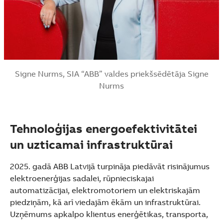
Signe Nurms, SIA “ABB” valdes priekšsēdētāja Signe
Nurms
Tehnoloģijas energoefektivitātei
un uzticamai infrastruktūrai
2025. gadā ABB Latvijā turpināja piedāvāt risinājumus
elektroenerģijas sadalei, rūpnieciskajai
automatizācijai, elektromotoriem un elektriskajām
piedziņām, kā arī viedajām ēkām un infrastruktūrai.
Uzņēmums apkalpo klientus enerģētikas, transporta,