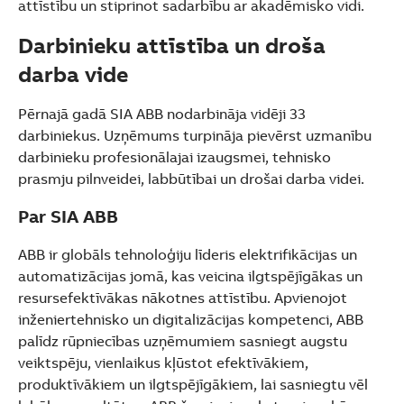
attīstību un stiprinot sadarbību ar akadēmisko vidi.
Darbinieku attīstība un droša
darba vide
Pērnajā gadā SIA ABB nodarbināja vidēji 33
darbiniekus. Uzņēmums turpināja pievērst uzmanību
darbinieku profesionālajai izaugsmei, tehnisko
prasmju pilnveidei, labbūtībai un drošai darba videi.
Par SIA ABB
ABB ir globāls tehnoloģiju līderis elektrifikācijas un
automatizācijas jomā, kas veicina ilgtspējīgākas un
resursefektīvākas nākotnes attīstību. Apvienojot
inženiertehnisko un digitalizācijas kompetenci, ABB
palīdz rūpniecības uzņēmumiem sasniegt augstu
veiktspēju, vienlaikus kļūstot efektīvākiem,
produktīvākiem un ilgtspējīgākiem, lai sasniegtu vēl