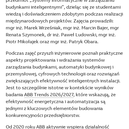
przedmiot „Systemy informatyczne w zarządzaniu
See more products
budynkami inteligentnymi”, dzieląc się ze studentami
Shopping list preview
wiedzą i doświadczeniem zdobytym podczas realizacji
międzynarodowych projektów. Zajęcia prowadzili:
mgr inż. Marek Wrześniak, mgr inż. Marcin Bajer, mgr
Renata Szymonek, dr inż. Paweł Ludowski, mgr inż.
Piotr Mikołajek oraz mgr inż. Patryk Obara.
Podczas zajęć przyszli inżynierowie poznali praktyczne
aspekty projektowania i wdrażania systemów
zarządzania budynkami, automatyki budynkowej i
przemysłowej, cyfrowych technologii oraz rozwiązań
zwiększających efektywność inteligentnych instalacji.
Jest to szczególnie istotne w kontekście wyników
badania
ABB Trends 2026/2027
, które wskazują, że
efektywność energetyczna i automatyzacja są
jednymi z kluczowych elementów budowania
konkurencyjności przedsiębiorstw.
Od 2020 roku ABB aktywnie wspiera działalność