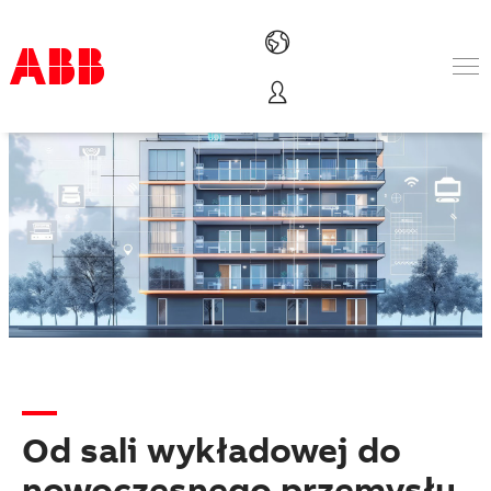
Produkty i rozwiązania
Branże
Usługi
About us
Złóż zamówienie
Skontaktuj się z nami
Kariera
Od sali wykładowej do
nowoczesnego przemysłu.