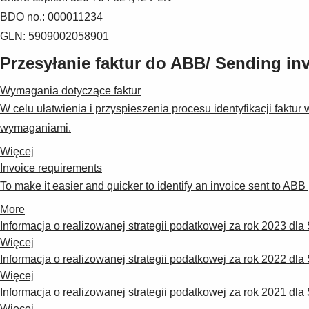
BDO no.: 000011234
GLN: 5909002058901
Przesyłanie faktur do ABB/ Sending in
Wymagania dotyczące faktur
W celu ułatwienia i przyspieszenia procesu identyfikacji fakt
wymaganiami.
Więcej
Invoice requirements
To make it easier and quicker to identify an invoice sent to AB
More
Informacja o realizowanej strategii podatkowej za rok 2023 dl
Więcej
Informacja o realizowanej strategii podatkowej za rok 2022 dl
Więcej
Informacja o realizowanej strategii podatkowej za rok 2021 dl
Więcej