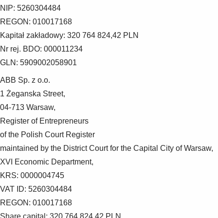
NIP: 5260304484
REGON: 010017168
Kapitał zakładowy: 320 764 824,42 PLN
Nr rej. BDO: 000011234
GLN: 5909002058901
ABB Sp. z o.o.
1 Żeganska Street,
04-713 Warsaw,
Register of Entrepreneurs
of the Polish Court Register
maintained by the District Court for the Capital City of Warsaw,
XVI Economic Department,
KRS: 0000004745
VAT ID: 5260304484
REGON: 010017168
Share capital: 320 764 824,42 PLN