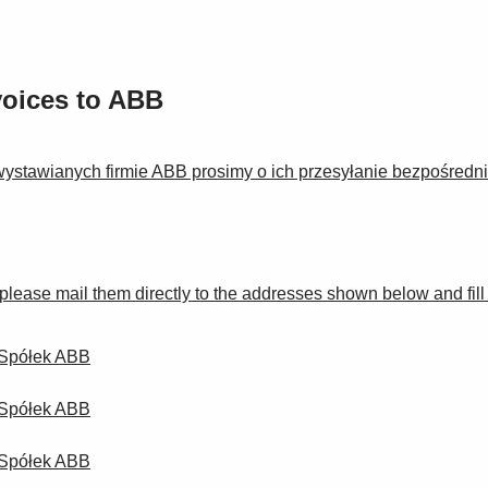
voices to ABB
ur wystawianych firmie ABB prosimy o ich przesyłanie bezpośre
B please mail them directly to the addresses shown below and fil
a Spółek ABB
a Spółek ABB
a Spółek ABB