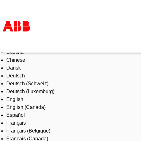
Select Language
Products & Solutions
Čeština
Industries
Chinese
Services
Dansk
About us
Deutsch
Where to buy
Deutsch (Schweiz)
Contact us
Deutsch (Luxemburg)
Careers
English
English (Canada)
Español
Français
Français (Belgique)
Français (Canada)