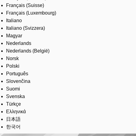
Français (Suisse)
Français (Luxembourg)
Italiano
Italiano (Svizzera)
Magyar
Nederlands
Nederlands (België)
Norsk
Polski
Português
Slovenčina
Suomi
Svenska
Türkçe
Ελληνικά
日本語
한국어