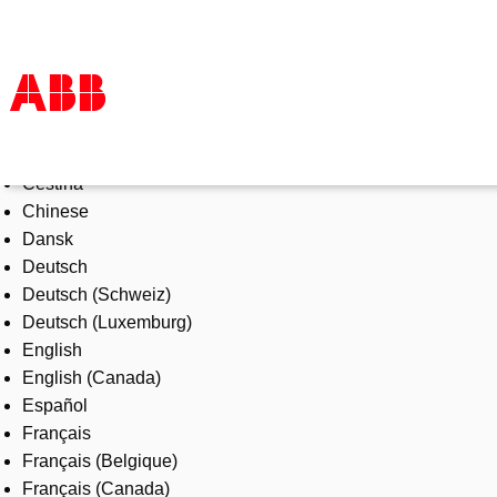
Select Language
Products & Solutions
Čeština
Industries
Chinese
Services
Dansk
About us
Deutsch
Where to buy
Deutsch (Schweiz)
Contact us
Deutsch (Luxemburg)
Careers
English
English (Canada)
Español
Français
Français (Belgique)
Français (Canada)