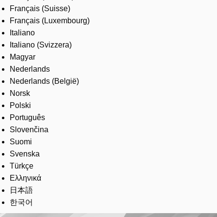
Français (Suisse)
Français (Luxembourg)
Italiano
Italiano (Svizzera)
Magyar
Nederlands
Nederlands (België)
Norsk
Polski
Português
Slovenčina
Suomi
Svenska
Türkçe
Ελληνικά
日本語
한국어