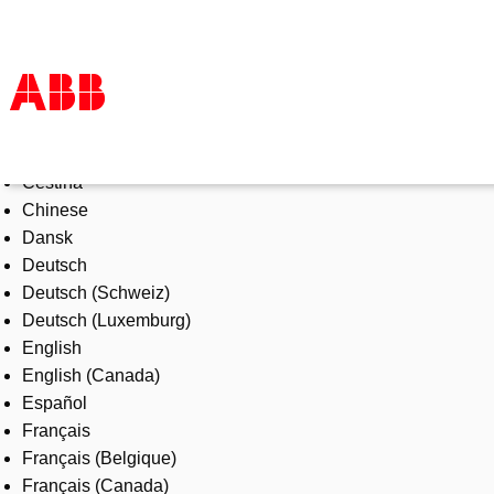
Select Language
Products & Solutions
Čeština
Industries
Chinese
Services
Dansk
About us
Deutsch
Where to buy
Deutsch (Schweiz)
Contact us
Deutsch (Luxemburg)
Careers
English
English (Canada)
Español
Français
Français (Belgique)
Français (Canada)