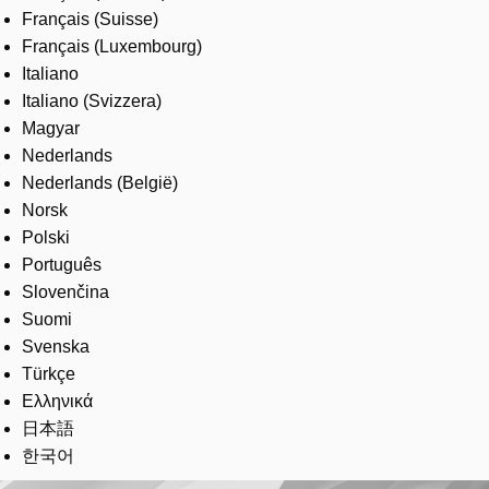
Français (Suisse)
Français (Luxembourg)
Italiano
Italiano (Svizzera)
Magyar
Nederlands
Nederlands (België)
Norsk
Polski
Português
Slovenčina
Suomi
Svenska
Türkçe
Ελληνικά
日本語
한국어