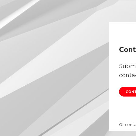
Cont
Submi
conta
CONT
Or cont