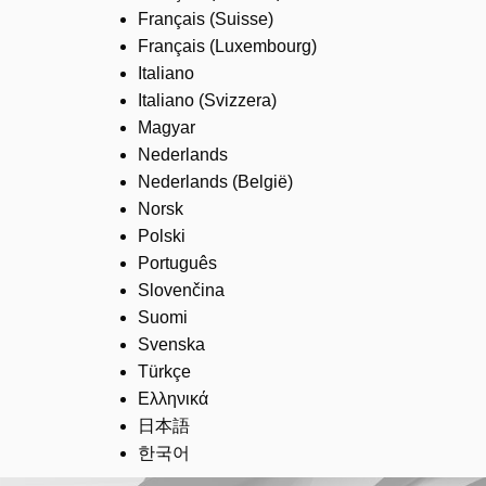
Français (Suisse)
Français (Luxembourg)
Italiano
Italiano (Svizzera)
Magyar
Nederlands
Nederlands (België)
Norsk
Polski
Português
Slovenčina
Suomi
Svenska
Türkçe
Ελληνικά
日本語
한국어