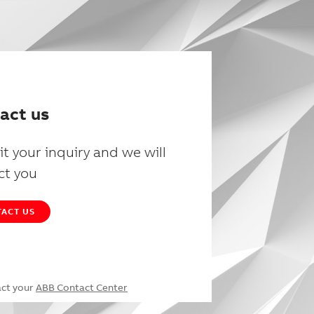
act us
t your inquiry and we will
ct you
ACT US
act your
ABB Contact Center