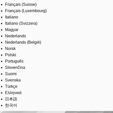
Français (Suisse)
Français (Luxembourg)
Italiano
Italiano (Svizzera)
Magyar
Nederlands
Nederlands (België)
Norsk
Polski
Português
Slovenčina
Suomi
Svenska
Türkçe
Ελληνικά
日本語
한국어