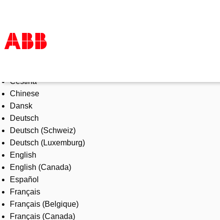
Select Language
Products & Solutions
Čeština
Industries
Chinese
Services
Dansk
About us
Deutsch
Where to buy
Deutsch (Schweiz)
Contact us
Deutsch (Luxemburg)
Careers
English
English (Canada)
Español
Français
Français (Belgique)
Français (Canada)