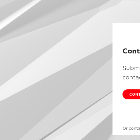
Cont
Submi
conta
CONT
Or cont