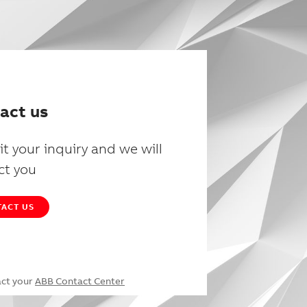
act us
t your inquiry and we will
ct you
ACT US
act your
ABB Contact Center