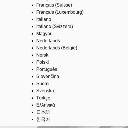
Français (Suisse)
Français (Luxembourg)
Italiano
Italiano (Svizzera)
Magyar
Nederlands
Nederlands (België)
Norsk
Polski
Português
Slovenčina
Suomi
Svenska
Türkçe
Ελληνικά
日本語
한국어