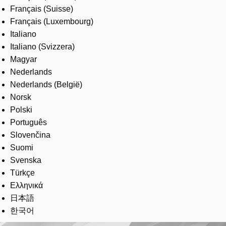
Français (Suisse)
Français (Luxembourg)
Italiano
Italiano (Svizzera)
Magyar
Nederlands
Nederlands (België)
Norsk
Polski
Português
Slovenčina
Suomi
Svenska
Türkçe
Ελληνικά
日本語
한국어