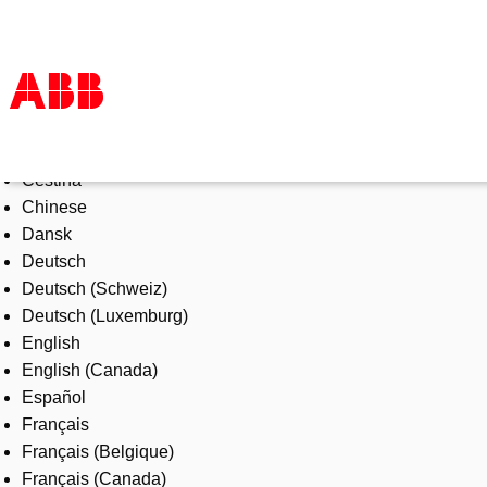
Select Language
Products & Solutions
Čeština
Industries
Chinese
Services
Dansk
About us
Deutsch
Where to buy
Deutsch (Schweiz)
Contact us
Deutsch (Luxemburg)
Careers
English
English (Canada)
Español
Français
Français (Belgique)
Français (Canada)