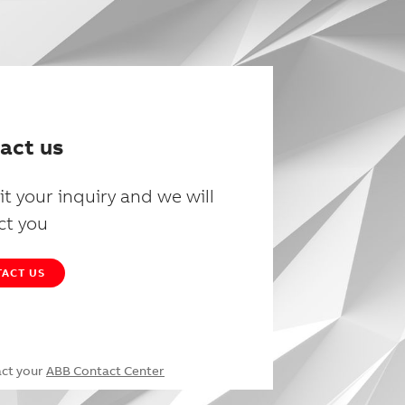
act us
t your inquiry and we will
ct you
ACT US
act your
ABB Contact Center