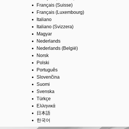
Français (Suisse)
Français (Luxembourg)
Italiano
Italiano (Svizzera)
Magyar
Nederlands
Nederlands (België)
Norsk
Polski
Português
Slovenčina
Suomi
Svenska
Türkçe
Ελληνικά
日本語
한국어