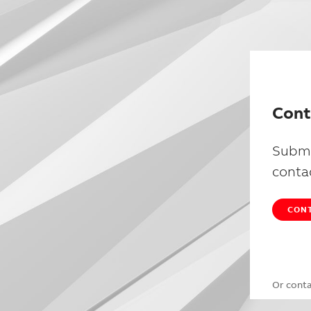
Cont
Submi
conta
CONT
Or cont