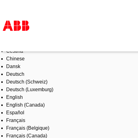
Select Language
Products & Solutions
Čeština
Industries
Chinese
Services
Dansk
About us
Deutsch
Where to buy
Deutsch (Schweiz)
Contact us
Deutsch (Luxemburg)
Careers
English
English (Canada)
Español
Français
Français (Belgique)
Français (Canada)