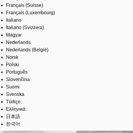
Français (Suisse)
Français (Luxembourg)
Italiano
Italiano (Svizzera)
Magyar
Nederlands
Nederlands (België)
Norsk
Polski
Português
Slovenčina
Suomi
Svenska
Türkçe
Ελληνικά
日本語
한국어