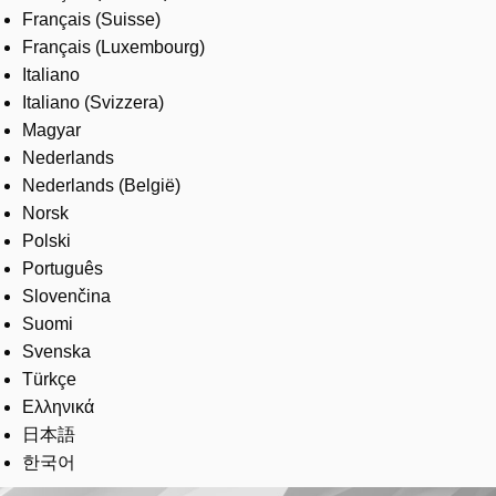
Français (Suisse)
Français (Luxembourg)
Italiano
Italiano (Svizzera)
Magyar
Nederlands
Nederlands (België)
Norsk
Polski
Português
Slovenčina
Suomi
Svenska
Türkçe
Ελληνικά
日本語
한국어