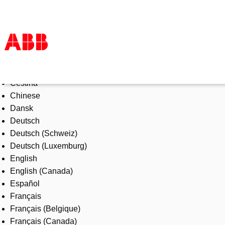
Select Language
Products & Solutions
Čeština
Industries
Chinese
Services
Dansk
About us
Deutsch
Where to buy
Deutsch (Schweiz)
Contact us
Deutsch (Luxemburg)
Careers
English
English (Canada)
Español
Français
Français (Belgique)
Français (Canada)