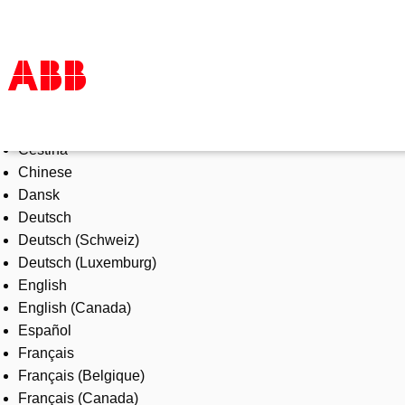
Select Language
Products & Solutions
Čeština
Industries
Chinese
Services
Dansk
About us
Deutsch
Where to buy
Deutsch (Schweiz)
Contact us
Deutsch (Luxemburg)
Careers
English
English (Canada)
Español
Français
Français (Belgique)
Français (Canada)