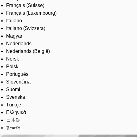
Français (Suisse)
Français (Luxembourg)
Italiano
Italiano (Svizzera)
Magyar
Nederlands
Nederlands (België)
Norsk
Polski
Português
Slovenčina
Suomi
Svenska
Türkçe
Ελληνικά
日本語
한국어