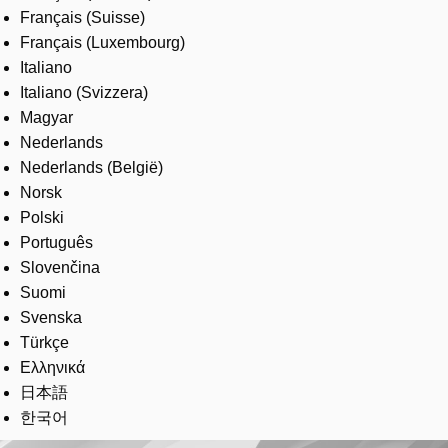
Français (Suisse)
Français (Luxembourg)
Italiano
Italiano (Svizzera)
Magyar
Nederlands
Nederlands (België)
Norsk
Polski
Português
Slovenčina
Suomi
Svenska
Türkçe
Ελληνικά
日本語
한국어