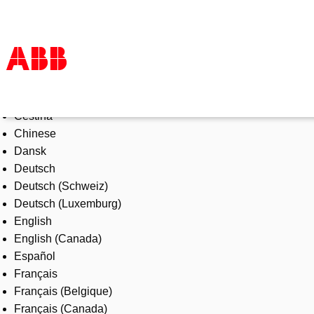
Select Language
Products & Solutions
Čeština
Industries
Chinese
Services
Dansk
About us
Deutsch
Where to buy
Deutsch (Schweiz)
Contact us
Deutsch (Luxemburg)
Careers
English
English (Canada)
Español
Français
Français (Belgique)
Français (Canada)