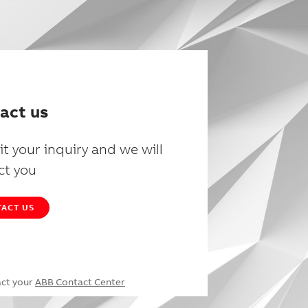
act us
t your inquiry and we will
ct you
ACT US
act your
ABB Contact Center