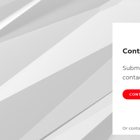
Cont
Submi
conta
CONT
Or cont