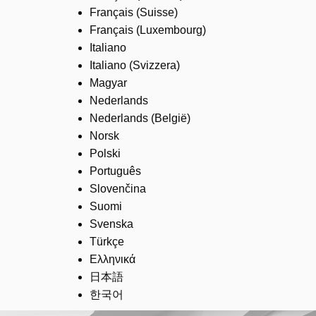
Français (Suisse)
Français (Luxembourg)
Italiano
Italiano (Svizzera)
Magyar
Nederlands
Nederlands (België)
Norsk
Polski
Português
Slovenčina
Suomi
Svenska
Türkçe
Ελληνικά
日本語
한국어