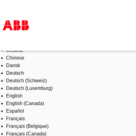
Select Language
Products & Solutions
Čeština
Industries
Chinese
Services
Dansk
About us
Deutsch
Where to buy
Deutsch (Schweiz)
Contact us
Deutsch (Luxemburg)
Careers
English
English (Canada)
Español
Français
Français (Belgique)
Français (Canada)