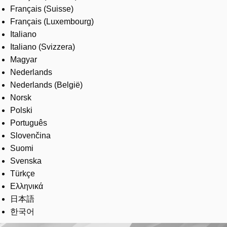
Français (Suisse)
Français (Luxembourg)
Italiano
Italiano (Svizzera)
Magyar
Nederlands
Nederlands (België)
Norsk
Polski
Português
Slovenčina
Suomi
Svenska
Türkçe
Ελληνικά
日本語
한국어