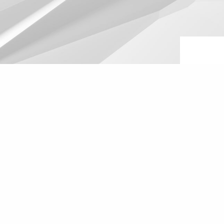
Cont
Submi
conta
CONT
Or cont