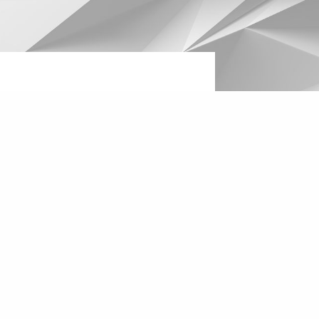
act us
t your inquiry and we will
ct you
ACT US
act your
ABB Contact Center