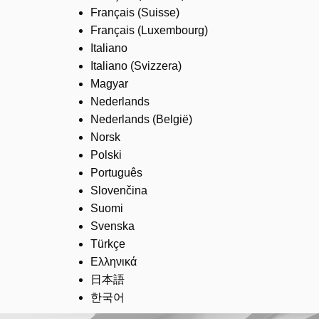
Français (Suisse)
Français (Luxembourg)
Italiano
Italiano (Svizzera)
Magyar
Nederlands
Nederlands (België)
Norsk
Polski
Português
Slovenčina
Suomi
Svenska
Türkçe
Ελληνικά
日本語
한국어