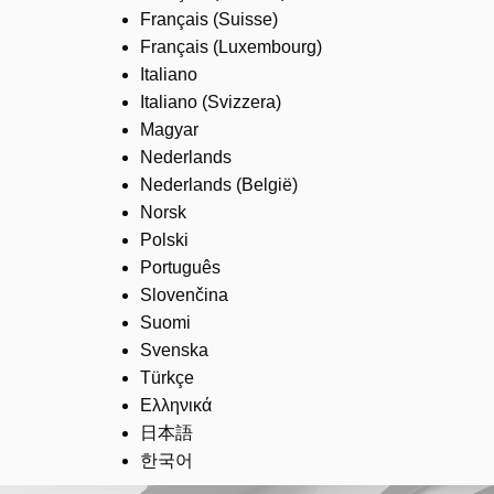
Français (Suisse)
Français (Luxembourg)
Italiano
Italiano (Svizzera)
Magyar
Nederlands
Nederlands (België)
Norsk
Polski
Português
Slovenčina
Suomi
Svenska
Türkçe
Ελληνικά
日本語
한국어