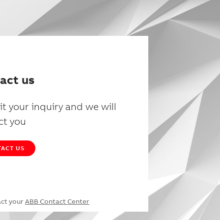
act us
t your inquiry and we will
ct you
ACT US
act your
ABB Contact Center