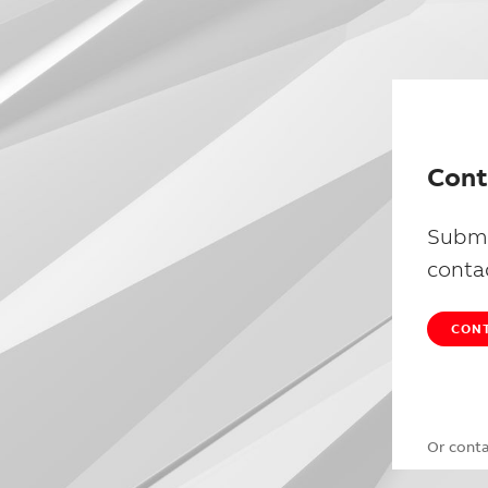
Cont
Submi
conta
CONT
Or cont