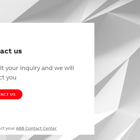
act us
t your inquiry and we will
ct you
ACT US
act your
ABB Contact Center