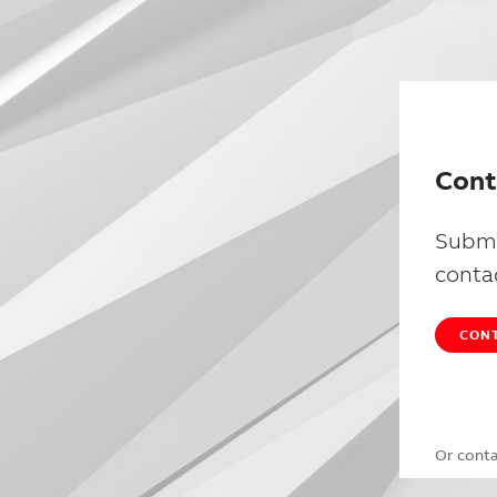
Cont
Submi
conta
CONT
Or cont