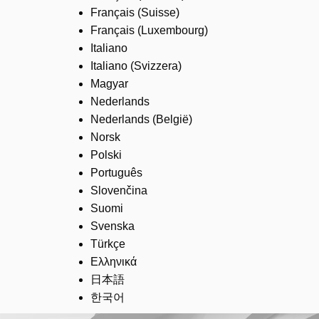
Français (Suisse)
Français (Luxembourg)
Italiano
Italiano (Svizzera)
Magyar
Nederlands
Nederlands (België)
Norsk
Polski
Português
Slovenčina
Suomi
Svenska
Türkçe
Ελληνικά
日本語
한국어