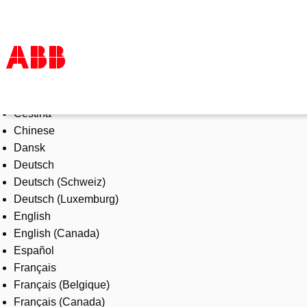
Select Language
Products & Solutions
Čeština
Industries
Chinese
Services
Dansk
About us
Deutsch
Where to buy
Deutsch (Schweiz)
Contact us
Deutsch (Luxemburg)
Careers
English
English (Canada)
Español
Français
Français (Belgique)
Français (Canada)