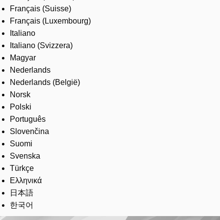
Français (Suisse)
Français (Luxembourg)
Italiano
Italiano (Svizzera)
Magyar
Nederlands
Nederlands (België)
Norsk
Polski
Português
Slovenčina
Suomi
Svenska
Türkçe
Ελληνικά
日本語
한국어