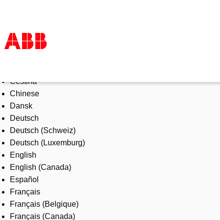
Select Language
Products & Solutions
Čeština
Industries
Chinese
Services
Dansk
About us
Deutsch
Where to buy
Deutsch (Schweiz)
Contact us
Deutsch (Luxemburg)
Careers
English
English (Canada)
Español
Français
Français (Belgique)
Français (Canada)