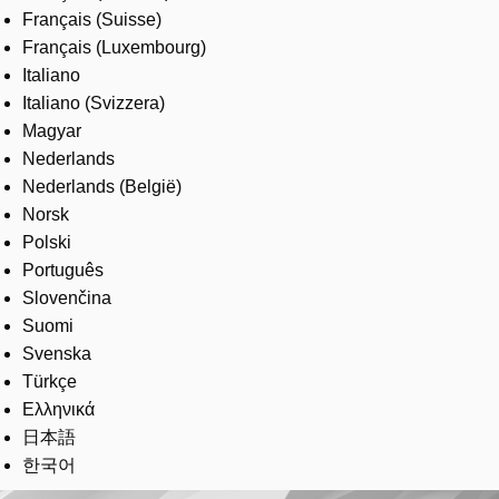
Français (Suisse)
Français (Luxembourg)
Italiano
Italiano (Svizzera)
Magyar
Nederlands
Nederlands (België)
Norsk
Polski
Português
Slovenčina
Suomi
Svenska
Türkçe
Ελληνικά
日本語
한국어