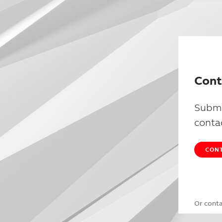
Cont
Submi
conta
CONT
Or cont