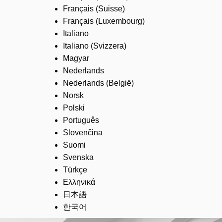
Français (Suisse)
Français (Luxembourg)
Italiano
Italiano (Svizzera)
Magyar
Nederlands
Nederlands (België)
Norsk
Polski
Português
Slovenčina
Suomi
Svenska
Türkçe
Ελληνικά
日本語
한국어