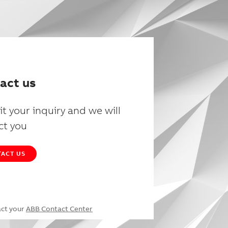
act us
t your inquiry and we will
ct you
ACT US
act your
ABB Contact Center