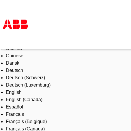
Select Language
Products & Solutions
Čeština
Industries
Chinese
Services
Dansk
About us
Deutsch
Where to buy
Deutsch (Schweiz)
Contact us
Deutsch (Luxemburg)
Careers
English
English (Canada)
Español
Français
Français (Belgique)
Français (Canada)