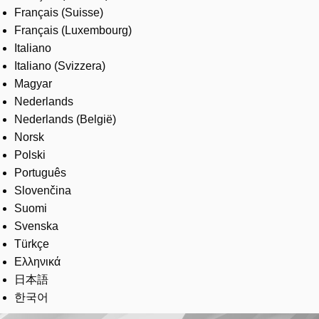
Français (Suisse)
Français (Luxembourg)
Italiano
Italiano (Svizzera)
Magyar
Nederlands
Nederlands (België)
Norsk
Polski
Português
Slovenčina
Suomi
Svenska
Türkçe
Ελληνικά
日本語
한국어