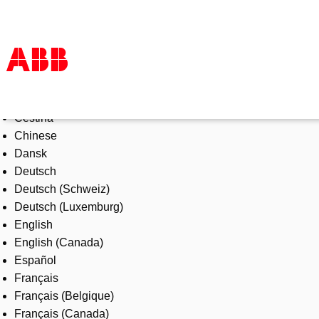
Select Language
Products & Solutions
Čeština
Industries
Chinese
Services
Dansk
About us
Deutsch
Where to buy
Deutsch (Schweiz)
Contact us
Deutsch (Luxemburg)
Careers
English
English (Canada)
Español
Français
Français (Belgique)
Français (Canada)