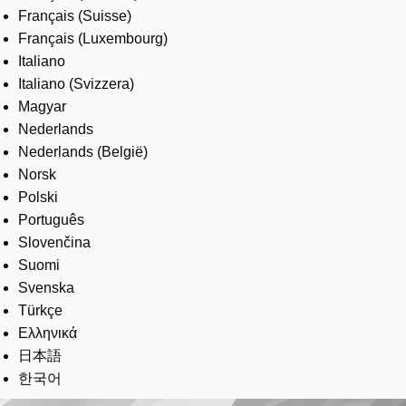
Français (Suisse)
Français (Luxembourg)
Italiano
Italiano (Svizzera)
Magyar
Nederlands
Nederlands (België)
Norsk
Polski
Português
Slovenčina
Suomi
Svenska
Türkçe
Ελληνικά
日本語
한국어