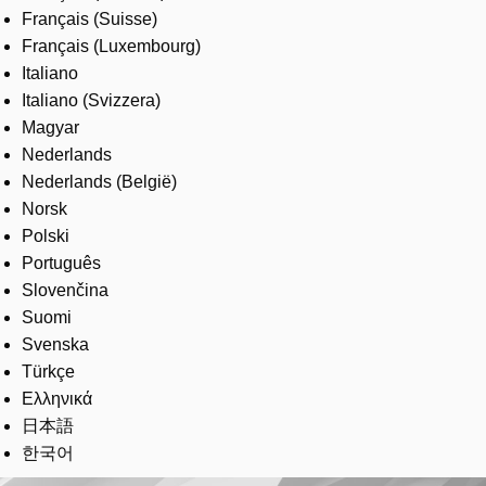
Français (Suisse)
Français (Luxembourg)
Italiano
Italiano (Svizzera)
Magyar
Nederlands
Nederlands (België)
Norsk
Polski
Português
Slovenčina
Suomi
Svenska
Türkçe
Ελληνικά
日本語
한국어