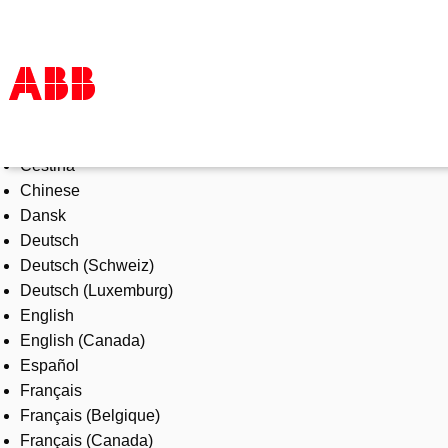
Select Language
Products & Solutions
Čeština
Industries
Chinese
Services
Dansk
About us
Deutsch
Where to buy
Deutsch (Schweiz)
Contact us
Deutsch (Luxemburg)
Careers
English
English (Canada)
Español
Français
Français (Belgique)
Français (Canada)