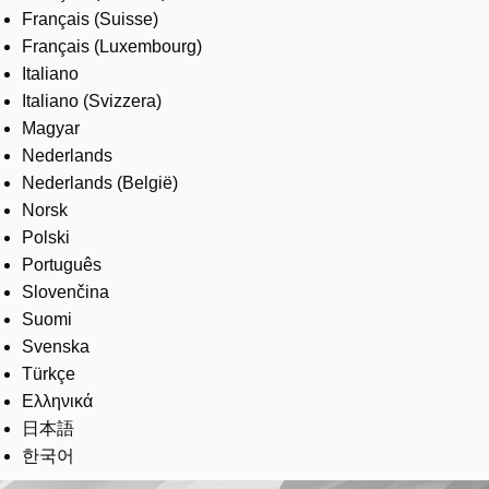
Français (Suisse)
Français (Luxembourg)
Italiano
Italiano (Svizzera)
Magyar
Nederlands
Nederlands (België)
Norsk
Polski
Português
Slovenčina
Suomi
Svenska
Türkçe
Ελληνικά
日本語
한국어