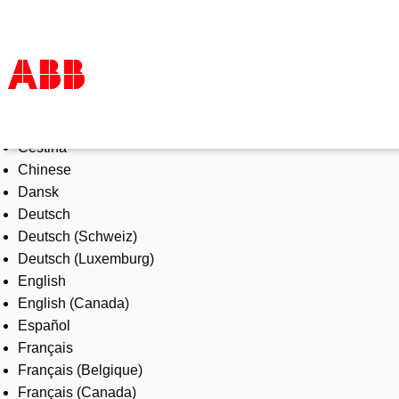
Select Language
Products & Solutions
Čeština
Industries
Chinese
Services
Dansk
About us
Deutsch
Where to buy
Deutsch (Schweiz)
Contact us
Deutsch (Luxemburg)
Careers
English
English (Canada)
Español
Français
Français (Belgique)
Français (Canada)