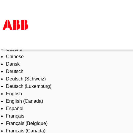
Select Language
Products & Solutions
Čeština
Industries
Chinese
Services
Dansk
About us
Deutsch
Where to buy
Deutsch (Schweiz)
Contact us
Deutsch (Luxemburg)
Careers
English
English (Canada)
Español
Français
Français (Belgique)
Français (Canada)