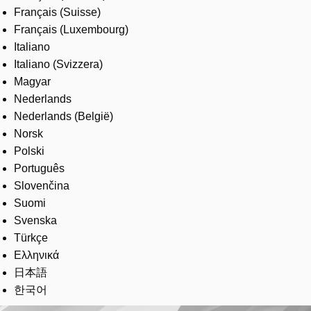
Français (Suisse)
Français (Luxembourg)
Italiano
Italiano (Svizzera)
Magyar
Nederlands
Nederlands (België)
Norsk
Polski
Português
Slovenčina
Suomi
Svenska
Türkçe
Ελληνικά
日本語
한국어