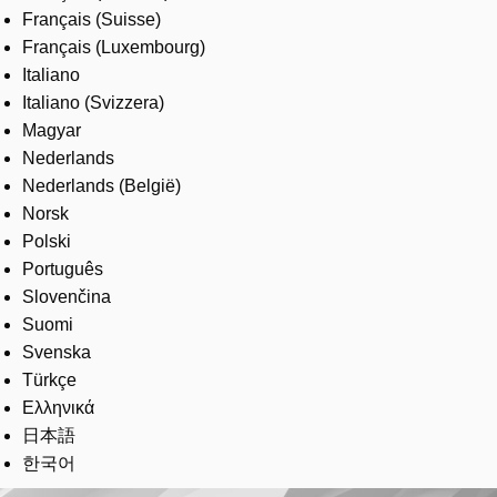
Français (Suisse)
Français (Luxembourg)
Italiano
Italiano (Svizzera)
Magyar
Nederlands
Nederlands (België)
Norsk
Polski
Português
Slovenčina
Suomi
Svenska
Türkçe
Ελληνικά
日本語
한국어