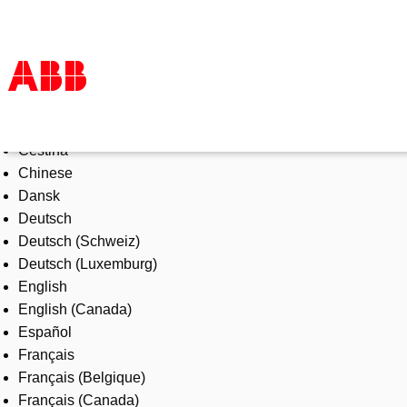
Select Language
Products & Solutions
Čeština
Industries
Chinese
Services
Dansk
About us
Deutsch
Where to buy
Deutsch (Schweiz)
Contact us
Deutsch (Luxemburg)
Careers
English
English (Canada)
Español
Français
Français (Belgique)
Français (Canada)