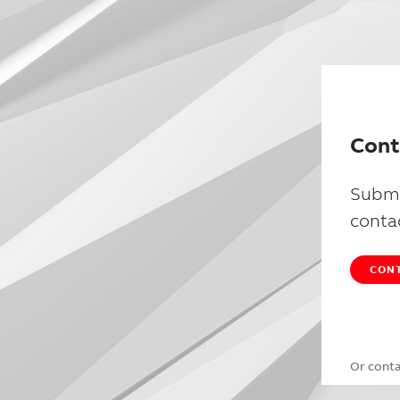
Cont
Submi
conta
CONT
Or cont