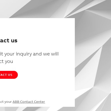
act us
t your inquiry and we will
ct you
ACT US
act your
ABB Contact Center