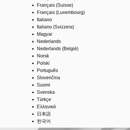
Français (Suisse)
Français (Luxembourg)
Italiano
Italiano (Svizzera)
Magyar
Nederlands
Nederlands (België)
Norsk
Polski
Português
Slovenčina
Suomi
Svenska
Türkçe
Ελληνικά
日本語
한국어