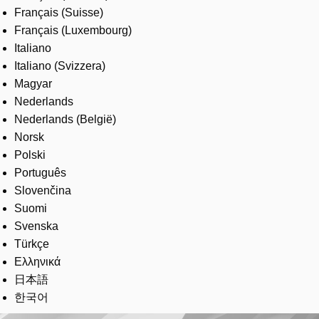
Français (Suisse)
Français (Luxembourg)
Italiano
Italiano (Svizzera)
Magyar
Nederlands
Nederlands (België)
Norsk
Polski
Português
Slovenčina
Suomi
Svenska
Türkçe
Ελληνικά
日本語
한국어