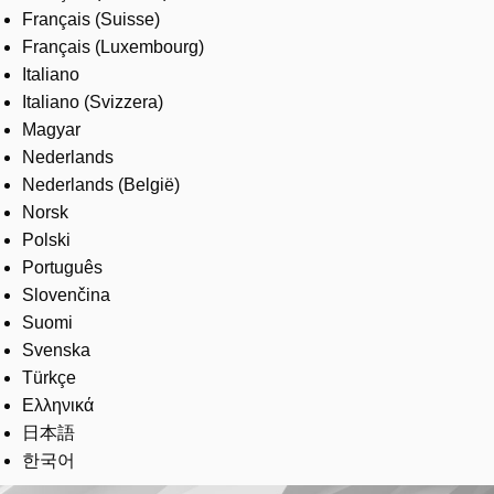
Français (Suisse)
Français (Luxembourg)
Italiano
Italiano (Svizzera)
Magyar
Nederlands
Nederlands (België)
Norsk
Polski
Português
Slovenčina
Suomi
Svenska
Türkçe
Ελληνικά
日本語
한국어