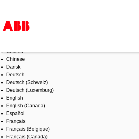
Select Language
Products & Solutions
Čeština
Industries
Chinese
Services
Dansk
About us
Deutsch
Where to buy
Deutsch (Schweiz)
Contact us
Deutsch (Luxemburg)
Careers
English
English (Canada)
Español
Français
Français (Belgique)
Français (Canada)