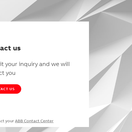
act us
t your inquiry and we will
ct you
ACT US
act your
ABB Contact Center