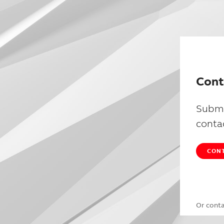
Cont
Submi
conta
CONT
Or cont