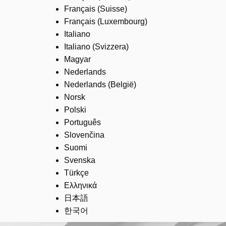
Français (Suisse)
Français (Luxembourg)
Italiano
Italiano (Svizzera)
Magyar
Nederlands
Nederlands (België)
Norsk
Polski
Português
Slovenčina
Suomi
Svenska
Türkçe
Ελληνικά
日本語
한국어