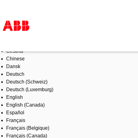
Select Language
Products & Solutions
Čeština
Industries
Chinese
Services
Dansk
About us
Deutsch
Where to buy
Deutsch (Schweiz)
Contact us
Deutsch (Luxemburg)
Careers
English
English (Canada)
Español
Français
Français (Belgique)
Français (Canada)