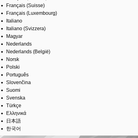
Français (Suisse)
Français (Luxembourg)
Italiano
Italiano (Svizzera)
Magyar
Nederlands
Nederlands (België)
Norsk
Polski
Português
Slovenčina
Suomi
Svenska
Türkçe
Ελληνικά
日本語
한국어