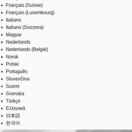
Français (Suisse)
Français (Luxembourg)
Italiano
Italiano (Svizzera)
Magyar
Nederlands
Nederlands (België)
Norsk
Polski
Português
Slovenčina
Suomi
Svenska
Türkçe
Ελληνικά
日本語
한국어