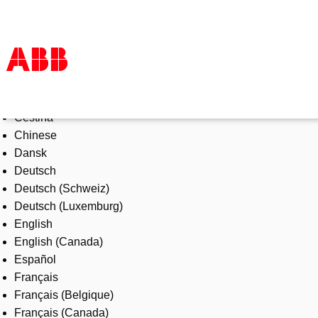
Select Language
Products & Solutions
Čeština
Industries
Chinese
Services
Dansk
About us
Deutsch
Where to buy
Deutsch (Schweiz)
Contact us
Deutsch (Luxemburg)
Careers
English
English (Canada)
Español
Français
Français (Belgique)
Français (Canada)