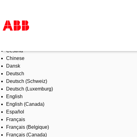
Select Language
Products & Solutions
Čeština
Industries
Chinese
Services
Dansk
About us
Deutsch
Where to buy
Deutsch (Schweiz)
Contact us
Deutsch (Luxemburg)
Careers
English
English (Canada)
Español
Français
Français (Belgique)
Français (Canada)