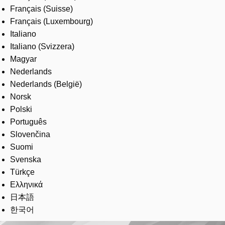
Français (Suisse)
Français (Luxembourg)
Italiano
Italiano (Svizzera)
Magyar
Nederlands
Nederlands (België)
Norsk
Polski
Português
Slovenčina
Suomi
Svenska
Türkçe
Ελληνικά
日本語
한국어