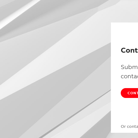
Cont
Submi
conta
CONT
Or cont