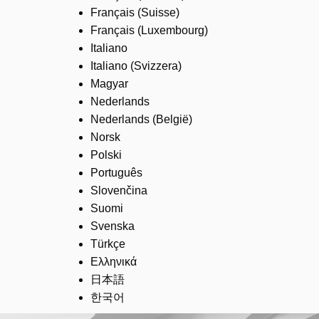
Français (Suisse)
Français (Luxembourg)
Italiano
Italiano (Svizzera)
Magyar
Nederlands
Nederlands (België)
Norsk
Polski
Português
Slovenčina
Suomi
Svenska
Türkçe
Ελληνικά
日本語
한국어