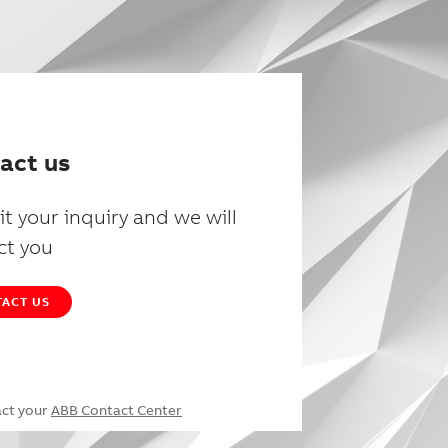
act us
t your inquiry and we will
ct you
ACT US
act your
ABB Contact Center