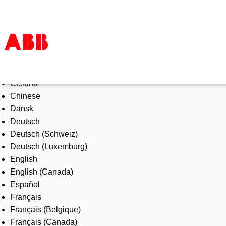
Select Language
Products & Solutions
Čeština
Industries
Chinese
Services
Dansk
About us
Deutsch
Where to buy
Deutsch (Schweiz)
Contact us
Deutsch (Luxemburg)
Careers
English
English (Canada)
Español
Français
Français (Belgique)
Français (Canada)