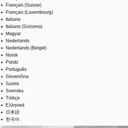
Français (Suisse)
Français (Luxembourg)
Italiano
Italiano (Svizzera)
Magyar
Nederlands
Nederlands (België)
Norsk
Polski
Português
Slovenčina
Suomi
Svenska
Türkçe
Ελληνικά
日本語
한국어