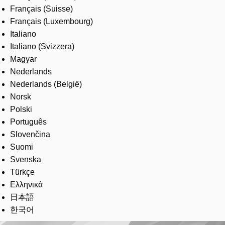
Français (Suisse)
Français (Luxembourg)
Italiano
Italiano (Svizzera)
Magyar
Nederlands
Nederlands (België)
Norsk
Polski
Português
Slovenčina
Suomi
Svenska
Türkçe
Ελληνικά
日本語
한국어