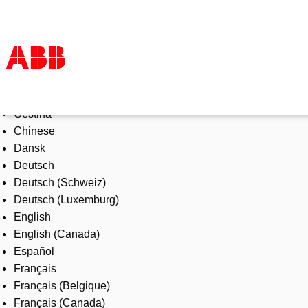
Select Language
Products & Solutions
Čeština
Industries
Chinese
Services
Dansk
About us
Deutsch
Where to buy
Deutsch (Schweiz)
Contact us
Deutsch (Luxemburg)
Careers
English
English (Canada)
Español
Français
Français (Belgique)
Français (Canada)