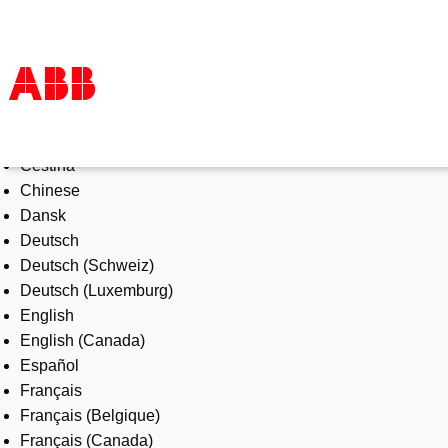
Select Language
Products & Solutions
Čeština
Industries
Chinese
Services
Dansk
About us
Deutsch
Where to buy
Deutsch (Schweiz)
Contact us
Deutsch (Luxemburg)
Careers
English
English (Canada)
Español
Français
Français (Belgique)
Français (Canada)