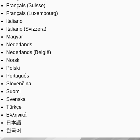
Français (Suisse)
Français (Luxembourg)
Italiano
Italiano (Svizzera)
Magyar
Nederlands
Nederlands (België)
Norsk
Polski
Português
Slovenčina
Suomi
Svenska
Türkçe
Ελληνικά
日本語
한국어